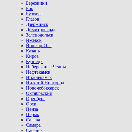
Березники
Бор
Бузулук
Глазов
Дзержинск
Димитровград
Зеленодольск
Ижевск
Йошкар-Ола
Казань
Киров
Кузнецк
Набережные Челны
Нефтекамск
Нижнекамск
Нижний Новгород
Новочебоксарск
Октябрьский
Оренбург
Орск
Пенза
Пермь
Салават
Самара
Саранск