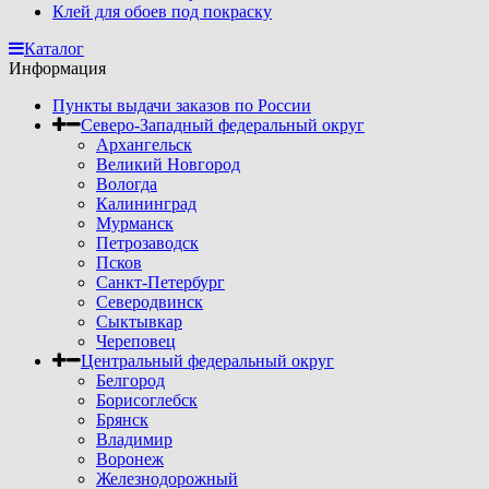
Клей для обоев под покраску
Каталог
Информация
Пункты выдачи заказов по России
Северо-Западный федеральный округ
Архангельск
Великий Новгород
Вологда
Калининград
Мурманск
Петрозаводск
Псков
Санкт-Петербург
Северодвинск
Сыктывкар
Череповец
Центральный федеральный округ
Белгород
Борисоглебск
Брянск
Владимир
Воронеж
Железнодорожный