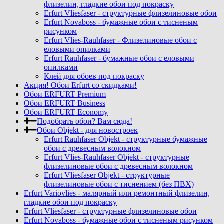
флизелин, гладкие обои под покраску
Erfurt Vliesfaser - структурные флизелиновые обои
Erfurt Novaboss - бумажные обои с тисненым
рисунком
Erfurt Vlies-Rauhfaser - Флизелиновые обои с
еловыми опилками
Erfurt Rauhfaser - бумажные обои с еловыми
опилками
Клей для обоев под покраску
Акция! Обои Erfurt со скидками!
Обои ERFURT Premium
Обои ERFURT Business
Обои ERFURT Economy
Подобрать обои? Вам сюда!
Обои Objekt - для новостроек
Erfurt Rauhfaser Objekt - cтруктурные бумажные
обои с древесным волокном
Erfurt Vlies-Rauhfaser Objekt - структурные
флизелиновые обои с древесным волокном
Erfurt Vliesfaser Objekt - структурные
флизелиновые обои с тиснением (без ПВХ)
Erfurt Variovlies - малярный или ремонтный флизелин,
гладкие обои под покраску
Erfurt Vliesfaser - структурные флизелиновые обои
Erfurt Novaboss - бумажные обои с тисненым рисунком