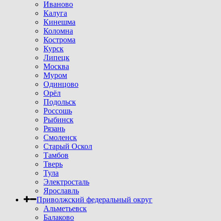
Иваново
Калуга
Кинешма
Коломна
Кострома
Курск
Липецк
Москва
Муром
Одинцово
Орёл
Подольск
Россошь
Рыбинск
Рязань
Смоленск
Старый Оскол
Тамбов
Тверь
Тула
Электросталь
Ярославль
Приволжский федеральный округ
Альметьевск
Балаково