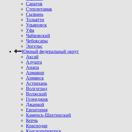
Саратов
Стерлитамак
Сызрань
Тольятти
Ульяновск
Уфа
Чайковский
Чебоксары
Энгельс
Южный федеральный округ
Аксай
Алушта
Анапа
Армавир
Армянск
Астрахань
Волгоград
Волжский
Геленджик
Джанкой
Евпатория
Каменск-Шахтинский
Керчь
Краснодар
Красноперекопск