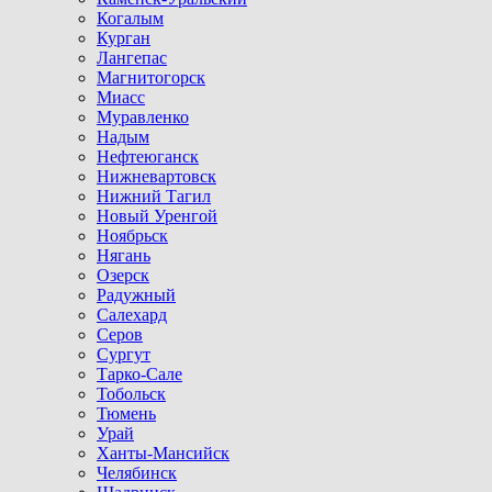
Когалым
Курган
Лангепас
Магнитогорск
Миасс
Муравленко
Надым
Нефтеюганск
Нижневартовск
Нижний Тагил
Новый Уренгой
Ноябрьск
Нягань
Озерск
Радужный
Салехард
Серов
Сургут
Тарко-Сале
Тобольск
Тюмень
Урай
Ханты-Мансийск
Челябинск