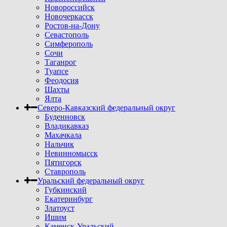
Новороссийск
Новочеркасск
Ростов-на-Дону
Севастополь
Симферополь
Сочи
Таганрог
Туапсе
Феодосия
Шахты
Ялта
Северо-Кавказский федеральный округ
Буденновск
Владикавказ
Махачкала
Нальчик
Невинномысск
Пятигорск
Ставрополь
Уральский федеральный округ
Губкинский
Екатеринбург
Златоуст
Ишим
Каменск-Уральский