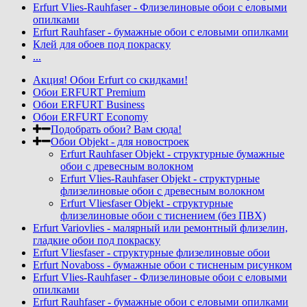
Erfurt Vlies-Rauhfaser - Флизелиновые обои с еловыми
опилками
Erfurt Rauhfaser - бумажные обои с еловыми опилками
Клей для обоев под покраску
...
Акция! Обои Erfurt со скидками!
Обои ERFURT Premium
Обои ERFURT Business
Обои ERFURT Economy
Подобрать обои? Вам сюда!
Обои Objekt - для новостроек
Erfurt Rauhfaser Objekt - cтруктурные бумажные
обои с древесным волокном
Erfurt Vlies-Rauhfaser Objekt - структурные
флизелиновые обои с древесным волокном
Erfurt Vliesfaser Objekt - структурные
флизелиновые обои с тиснением (без ПВХ)
Erfurt Variovlies - малярный или ремонтный флизелин,
гладкие обои под покраску
Erfurt Vliesfaser - структурные флизелиновые обои
Erfurt Novaboss - бумажные обои с тисненым рисунком
Erfurt Vlies-Rauhfaser - Флизелиновые обои с еловыми
опилками
Erfurt Rauhfaser - бумажные обои с еловыми опилками