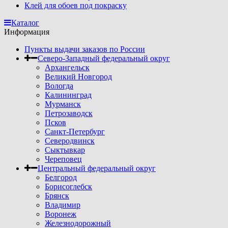
Клей для обоев под покраску
Каталог
Информация
Пункты выдачи заказов по России
Северо-Западный федеральный округ
Архангельск
Великий Новгород
Вологда
Калининград
Мурманск
Петрозаводск
Псков
Санкт-Петербург
Северодвинск
Сыктывкар
Череповец
Центральный федеральный округ
Белгород
Борисоглебск
Брянск
Владимир
Воронеж
Железнодорожный