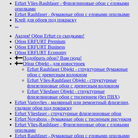
Erfurt Vlies-Rauhfaser - Флизелиновые обои с еловыми
опилками
Erfurt Rauhfaser - бумажные обои с еловыми опилками
Клей для обоев под покраску
...
Акция! Обои Erfurt со скидками!
Обои ERFURT Premium
Обои ERFURT Business
Обои ERFURT Economy
Подобрать обои? Вам сюда!
Обои Objekt - для новостроек
Erfurt Rauhfaser Objekt - cтруктурные бумажные
обои с древесным волокном
Erfurt Vlies-Rauhfaser Objekt - структурные
флизелиновые обои с древесным волокном
Erfurt Vliesfaser Objekt - структурные
флизелиновые обои с тиснением (без ПВХ)
Erfurt Variovlies - малярный или ремонтный флизелин,
гладкие обои под покраску
Erfurt Vliesfaser - структурные флизелиновые обои
Erfurt Novaboss - бумажные обои с тисненым рисунком
Erfurt Vlies-Rauhfaser - Флизелиновые обои с еловыми
опилками
Erfurt Rauhfaser - бумажные обои с еловыми опилками