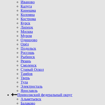
Иваново
Калуга
Кинешма
Коломна
Кострома
Курск
Липецк
Москва
Муром
Одинцово
Орёл
Подольск
Россошь
Рыбинск
Рязань
Смоленск
Старый Оскол
Тамбов
Тверь
Тула
Электросталь
Ярославль
Приволжский федеральный округ
Альметьевск
Балаково