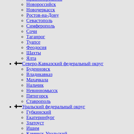
Новороссийск
Новочеркасск
Ростов-на-Дону
Севастополь
Симферополь
Сочи
Таганрог
Туапсе
Феодосия
Шахты
Ялта
Северо-Кавказский федеральный округ
Буденновск
Владикавказ
Махачкала
Нальчик
Невинномысск
Пятигорск
Ставрополь
Уральский федеральный округ
Губкинский
Екатеринбург
Златоуст
Ишим
Каменск-Уральский