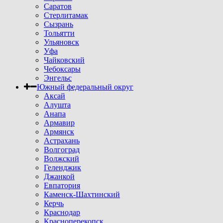
Саратов
Стерлитамак
Сызрань
Тольятти
Ульяновск
Уфа
Чайковский
Чебоксары
Энгельс
Южный федеральный округ
Аксай
Алушта
Анапа
Армавир
Армянск
Астрахань
Волгоград
Волжский
Геленджик
Джанкой
Евпатория
Каменск-Шахтинский
Керчь
Краснодар
Красноперекопск