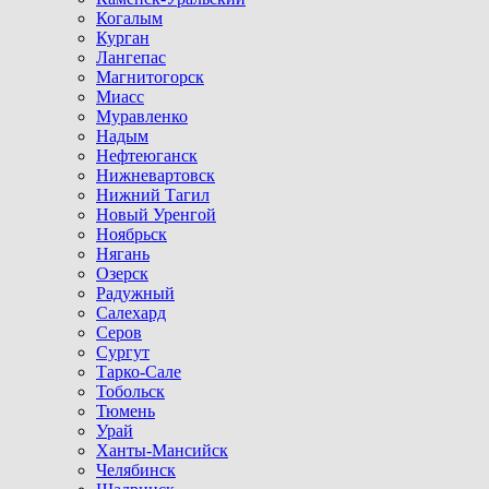
Когалым
Курган
Лангепас
Магнитогорск
Миасс
Муравленко
Надым
Нефтеюганск
Нижневартовск
Нижний Тагил
Новый Уренгой
Ноябрьск
Нягань
Озерск
Радужный
Салехард
Серов
Сургут
Тарко-Сале
Тобольск
Тюмень
Урай
Ханты-Мансийск
Челябинск