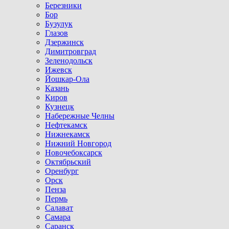
Березники
Бор
Бузулук
Глазов
Дзержинск
Димитровград
Зеленодольск
Ижевск
Йошкар-Ола
Казань
Киров
Кузнецк
Набережные Челны
Нефтекамск
Нижнекамск
Нижний Новгород
Новочебоксарск
Октябрьский
Оренбург
Орск
Пенза
Пермь
Салават
Самара
Саранск