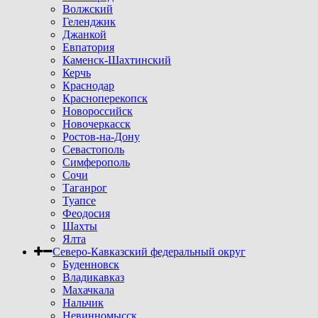
Волжский
Геленджик
Джанкой
Евпатория
Каменск-Шахтинский
Керчь
Краснодар
Красноперекопск
Новороссийск
Новочеркасск
Ростов-на-Дону
Севастополь
Симферополь
Сочи
Таганрог
Туапсе
Феодосия
Шахты
Ялта
Северо-Кавказский федеральный округ
Буденновск
Владикавказ
Махачкала
Нальчик
Невинномысск