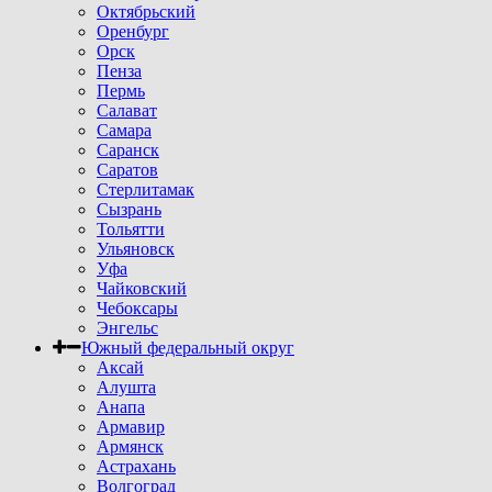
Октябрьский
Оренбург
Орск
Пенза
Пермь
Салават
Самара
Саранск
Саратов
Стерлитамак
Сызрань
Тольятти
Ульяновск
Уфа
Чайковский
Чебоксары
Энгельс
Южный федеральный округ
Аксай
Алушта
Анапа
Армавир
Армянск
Астрахань
Волгоград