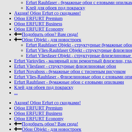
Erfurt Rauhfaser - бумажные обои с еловыми опилка
Клей для обоев под покраску
Акция! Обои Erfurt со скидками!
Обои ERFURT Premium
Обои ERFURT Business
Обои ERFURT Economy
Подобрать обои? Вам сюда!
Обои Objekt - для новостроек
Erfurt Rauhfaser Objekt - cтруктурные бумажные об
Erfurt Vlies-Rauhfaser Objekt - структурные флизе
Erfurt Vliesfaser Objekt - структурные флизелиновы
Erfurt Variovlies - малярный или ремонтный флизелин, гл
Erfurt Vliesfaser - структурные флизелиновые обои
Erfurt Novaboss - бумажные обои с тисненым рисунком
Erfurt Vlies-Rauhfaser - Флизелиновые обои с еловыми оп
Erfurt Rauhfaser - бумажные обои с еловыми опилками
Клей для обоев под покраску
...
Акция! Обои Erfurt со скидками!
Обои ERFURT Premium
Обои ERFURT Business
Обои ERFURT Economy
Подобрать обои? Вам сюда!
Обои Objekt - для новостроек