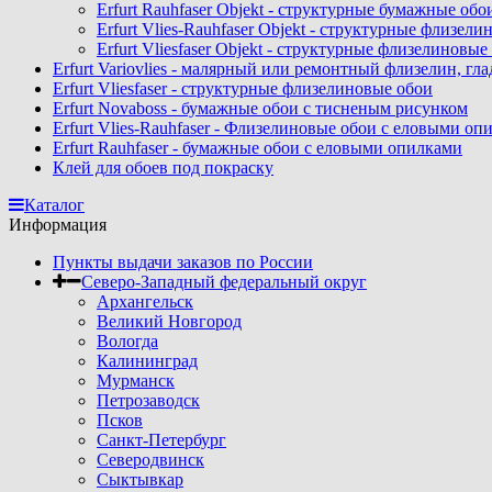
Erfurt Rauhfaser Objekt - cтруктурные бумажные об
Erfurt Vlies-Rauhfaser Objekt - структурные флизе
Erfurt Vliesfaser Objekt - структурные флизелиновы
Erfurt Variovlies - малярный или ремонтный флизелин, гл
Erfurt Vliesfaser - структурные флизелиновые обои
Erfurt Novaboss - бумажные обои с тисненым рисунком
Erfurt Vlies-Rauhfaser - Флизелиновые обои с еловыми оп
Erfurt Rauhfaser - бумажные обои с еловыми опилками
Клей для обоев под покраску
Каталог
Информация
Пункты выдачи заказов по России
Северо-Западный федеральный округ
Архангельск
Великий Новгород
Вологда
Калининград
Мурманск
Петрозаводск
Псков
Санкт-Петербург
Северодвинск
Сыктывкар