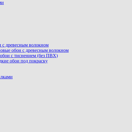
ми
ои с древесным волокном
линовые обои с древесным волокном
е обои с тиснением (без ПВХ)
адкие обои под покраску
илками