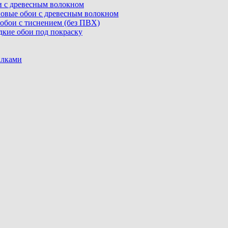
ои с древесным волокном
линовые обои с древесным волокном
е обои с тиснением (без ПВХ)
адкие обои под покраску
илками