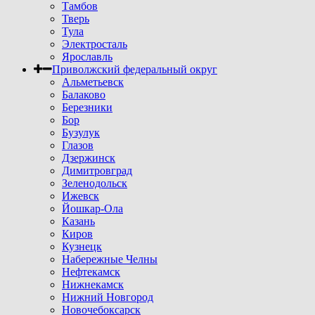
Тамбов
Тверь
Тула
Электросталь
Ярославль
Приволжский федеральный округ
Альметьевск
Балаково
Березники
Бор
Бузулук
Глазов
Дзержинск
Димитровград
Зеленодольск
Ижевск
Йошкар-Ола
Казань
Киров
Кузнецк
Набережные Челны
Нефтекамск
Нижнекамск
Нижний Новгород
Новочебоксарск