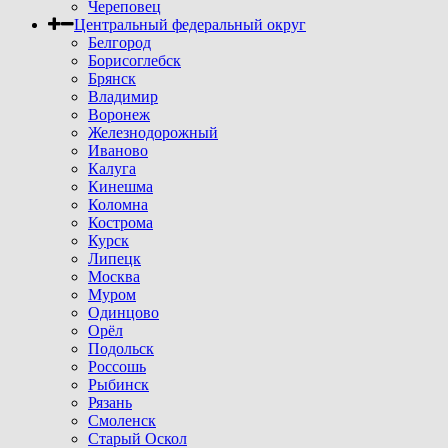
Череповец
Центральный федеральный округ
Белгород
Борисоглебск
Брянск
Владимир
Воронеж
Железнодорожный
Иваново
Калуга
Кинешма
Коломна
Кострома
Курск
Липецк
Москва
Муром
Одинцово
Орёл
Подольск
Россошь
Рыбинск
Рязань
Смоленск
Старый Оскол