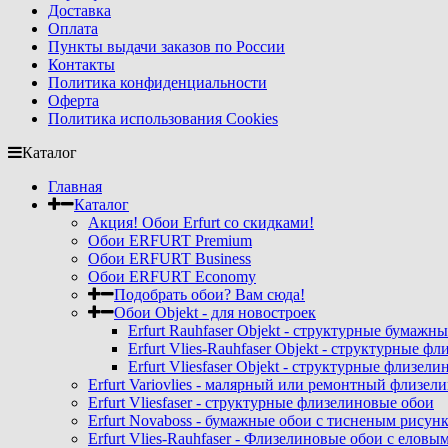
Доставка
Оплата
Пункты выдачи заказов по России
Контакты
Политика конфиденциальности
Оферта
Политика использования Cookies
Каталог
Главная
Каталог
Акция! Обои Erfurt со скидками!
Обои ERFURT Premium
Обои ERFURT Business
Обои ERFURT Economy
Подобрать обои? Вам сюда!
Обои Objekt - для новостроек
Erfurt Rauhfaser Objekt - cтруктурные бумаж
Erfurt Vlies-Rauhfaser Objekt - структурные 
Erfurt Vliesfaser Objekt - структурные флизе
Erfurt Variovlies - малярный или ремонтный флизел
Erfurt Vliesfaser - структурные флизелиновые обои
Erfurt Novaboss - бумажные обои с тисненым рисун
Erfurt Vlies-Rauhfaser - Флизелиновые обои с елов