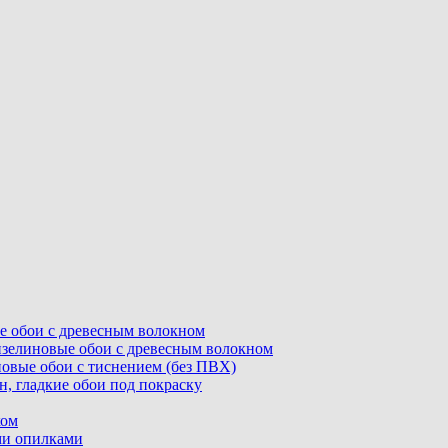
ные обои с древесным волокном
флизелиновые обои с древесным волокном
линовые обои с тиснением (без ПВХ)
ин, гладкие обои под покраску
ком
ыми опилками