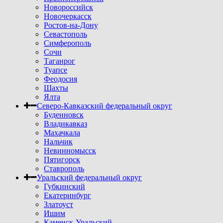
Новороссийск
Новочеркасск
Ростов-на-Дону
Севастополь
Симферополь
Сочи
Таганрог
Туапсе
Феодосия
Шахты
Ялта
Северо-Кавказский федеральный округ
Буденновск
Владикавказ
Махачкала
Нальчик
Невинномысск
Пятигорск
Ставрополь
Уральский федеральный округ
Губкинский
Екатеринбург
Златоуст
Ишим
Каменск-Уральский