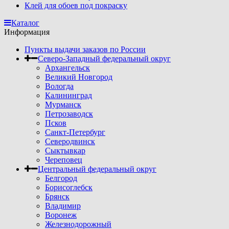
Клей для обоев под покраску
Каталог
Информация
Пункты выдачи заказов по России
Северо-Западный федеральный округ
Архангельск
Великий Новгород
Вологда
Калининград
Мурманск
Петрозаводск
Псков
Санкт-Петербург
Северодвинск
Сыктывкар
Череповец
Центральный федеральный округ
Белгород
Борисоглебск
Брянск
Владимир
Воронеж
Железнодорожный