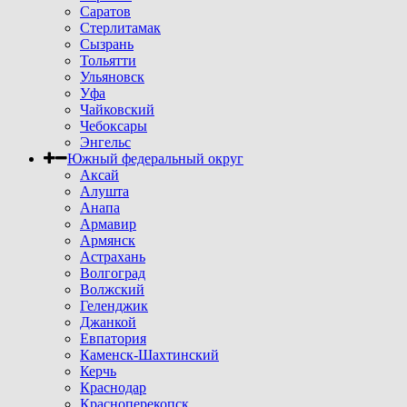
Саратов
Стерлитамак
Сызрань
Тольятти
Ульяновск
Уфа
Чайковский
Чебоксары
Энгельс
Южный федеральный округ
Аксай
Алушта
Анапа
Армавир
Армянск
Астрахань
Волгоград
Волжский
Геленджик
Джанкой
Евпатория
Каменск-Шахтинский
Керчь
Краснодар
Красноперекопск