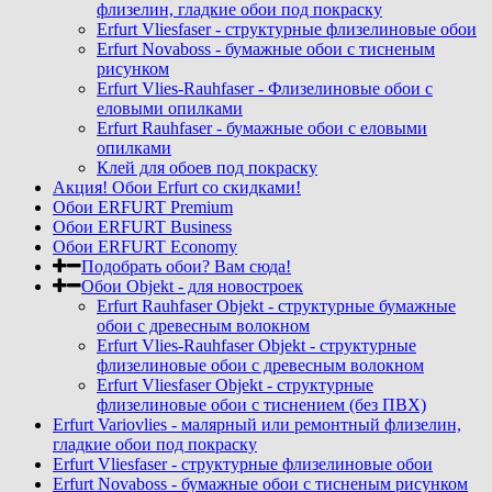
флизелин, гладкие обои под покраску
Erfurt Vliesfaser - структурные флизелиновые обои
Erfurt Novaboss - бумажные обои с тисненым
рисунком
Erfurt Vlies-Rauhfaser - Флизелиновые обои с
еловыми опилками
Erfurt Rauhfaser - бумажные обои с еловыми
опилками
Клей для обоев под покраску
Акция! Обои Erfurt со скидками!
Обои ERFURT Premium
Обои ERFURT Business
Обои ERFURT Economy
Подобрать обои? Вам сюда!
Обои Objekt - для новостроек
Erfurt Rauhfaser Objekt - cтруктурные бумажные
обои с древесным волокном
Erfurt Vlies-Rauhfaser Objekt - структурные
флизелиновые обои с древесным волокном
Erfurt Vliesfaser Objekt - структурные
флизелиновые обои с тиснением (без ПВХ)
Erfurt Variovlies - малярный или ремонтный флизелин,
гладкие обои под покраску
Erfurt Vliesfaser - структурные флизелиновые обои
Erfurt Novaboss - бумажные обои с тисненым рисунком