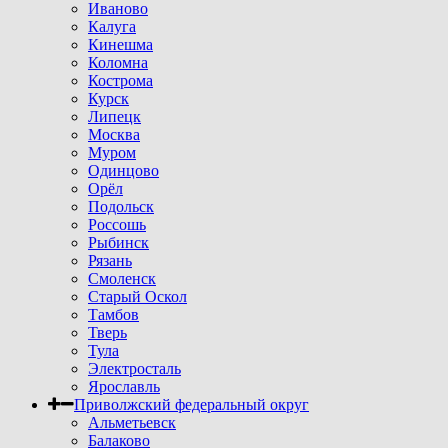
Иваново
Калуга
Кинешма
Коломна
Кострома
Курск
Липецк
Москва
Муром
Одинцово
Орёл
Подольск
Россошь
Рыбинск
Рязань
Смоленск
Старый Оскол
Тамбов
Тверь
Тула
Электросталь
Ярославль
Приволжский федеральный округ
Альметьевск
Балаково