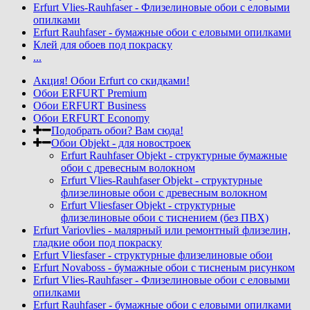
Erfurt Vlies-Rauhfaser - Флизелиновые обои с еловыми
опилками
Erfurt Rauhfaser - бумажные обои с еловыми опилками
Клей для обоев под покраску
...
Акция! Обои Erfurt со скидками!
Обои ERFURT Premium
Обои ERFURT Business
Обои ERFURT Economy
Подобрать обои? Вам сюда!
Обои Objekt - для новостроек
Erfurt Rauhfaser Objekt - cтруктурные бумажные
обои с древесным волокном
Erfurt Vlies-Rauhfaser Objekt - структурные
флизелиновые обои с древесным волокном
Erfurt Vliesfaser Objekt - структурные
флизелиновые обои с тиснением (без ПВХ)
Erfurt Variovlies - малярный или ремонтный флизелин,
гладкие обои под покраску
Erfurt Vliesfaser - структурные флизелиновые обои
Erfurt Novaboss - бумажные обои с тисненым рисунком
Erfurt Vlies-Rauhfaser - Флизелиновые обои с еловыми
опилками
Erfurt Rauhfaser - бумажные обои с еловыми опилками