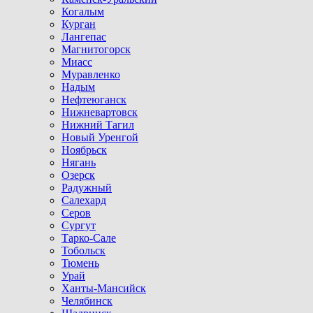
Когалым
Курган
Лангепас
Магнитогорск
Миасс
Муравленко
Надым
Нефтеюганск
Нижневартовск
Нижний Тагил
Новый Уренгой
Ноябрьск
Нягань
Озерск
Радужный
Салехард
Серов
Сургут
Тарко-Сале
Тобольск
Тюмень
Урай
Ханты-Мансийск
Челябинск