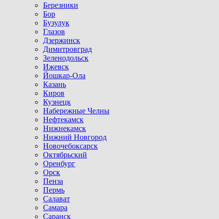
Березники
Бор
Бузулук
Глазов
Дзержинск
Димитровград
Зеленодольск
Ижевск
Йошкар-Ола
Казань
Киров
Кузнецк
Набережные Челны
Нефтекамск
Нижнекамск
Нижний Новгород
Новочебоксарск
Октябрьский
Оренбург
Орск
Пенза
Пермь
Салават
Самара
Саранск