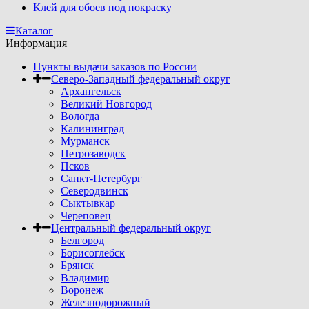
Клей для обоев под покраску
Каталог
Информация
Пункты выдачи заказов по России
Северо-Западный федеральный округ
Архангельск
Великий Новгород
Вологда
Калининград
Мурманск
Петрозаводск
Псков
Санкт-Петербург
Северодвинск
Сыктывкар
Череповец
Центральный федеральный округ
Белгород
Борисоглебск
Брянск
Владимир
Воронеж
Железнодорожный