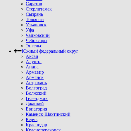
Саратов
Стерлитамак
Сызрань
Тольятти
Ульяновск
Уфа
Чайковский
Чебоксары
Энгельс
Южный федеральный округ
Аксай
Алушта
Анапа
Армавир
Армянск
Астрахань
Волгоград
Волжский
Геленджик
Джанкой
Евпатория
Каменск-Шахтинский
Керчь
Краснодар
Красноперекопск