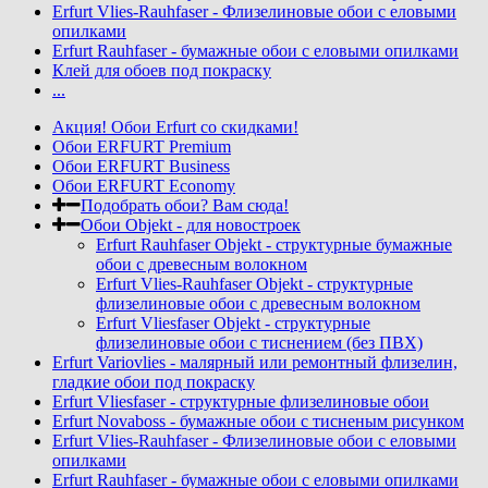
Erfurt Vlies-Rauhfaser - Флизелиновые обои с еловыми
опилками
Erfurt Rauhfaser - бумажные обои с еловыми опилками
Клей для обоев под покраску
...
Акция! Обои Erfurt со скидками!
Обои ERFURT Premium
Обои ERFURT Business
Обои ERFURT Economy
Подобрать обои? Вам сюда!
Обои Objekt - для новостроек
Erfurt Rauhfaser Objekt - cтруктурные бумажные
обои с древесным волокном
Erfurt Vlies-Rauhfaser Objekt - структурные
флизелиновые обои с древесным волокном
Erfurt Vliesfaser Objekt - структурные
флизелиновые обои с тиснением (без ПВХ)
Erfurt Variovlies - малярный или ремонтный флизелин,
гладкие обои под покраску
Erfurt Vliesfaser - структурные флизелиновые обои
Erfurt Novaboss - бумажные обои с тисненым рисунком
Erfurt Vlies-Rauhfaser - Флизелиновые обои с еловыми
опилками
Erfurt Rauhfaser - бумажные обои с еловыми опилками