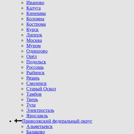
Иваново
Калуга
Кинешма
Коломна
Кострома
Курск
Липецк
Москва
Муром
Одинцово
Орёл
Подольск
Россошь
Рыбинск
Рязань
Смоленск
Старый Оскол
Тамбов
Тверь
Тула
Электросталь
Ярославль
Приволжский федеральный округ
Альметьевск
Балаково