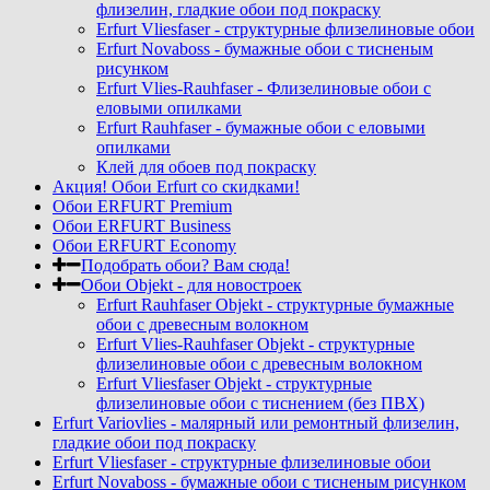
флизелин, гладкие обои под покраску
Erfurt Vliesfaser - структурные флизелиновые обои
Erfurt Novaboss - бумажные обои с тисненым
рисунком
Erfurt Vlies-Rauhfaser - Флизелиновые обои с
еловыми опилками
Erfurt Rauhfaser - бумажные обои с еловыми
опилками
Клей для обоев под покраску
Акция! Обои Erfurt со скидками!
Обои ERFURT Premium
Обои ERFURT Business
Обои ERFURT Economy
Подобрать обои? Вам сюда!
Обои Objekt - для новостроек
Erfurt Rauhfaser Objekt - cтруктурные бумажные
обои с древесным волокном
Erfurt Vlies-Rauhfaser Objekt - структурные
флизелиновые обои с древесным волокном
Erfurt Vliesfaser Objekt - структурные
флизелиновые обои с тиснением (без ПВХ)
Erfurt Variovlies - малярный или ремонтный флизелин,
гладкие обои под покраску
Erfurt Vliesfaser - структурные флизелиновые обои
Erfurt Novaboss - бумажные обои с тисненым рисунком