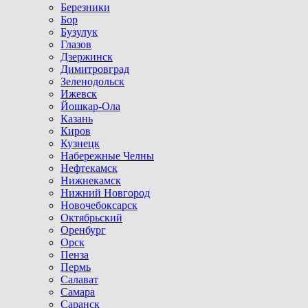
Березники
Бор
Бузулук
Глазов
Дзержинск
Димитровград
Зеленодольск
Ижевск
Йошкар-Ола
Казань
Киров
Кузнецк
Набережные Челны
Нефтекамск
Нижнекамск
Нижний Новгород
Новочебоксарск
Октябрьский
Оренбург
Орск
Пенза
Пермь
Салават
Самара
Саранск