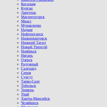
Когалым
Курган
Лангепас
Магнитогорск
Миасс
Муравленко
Надым
Нефтеюганск
Нижневартовск
Нижний Тагил
Новый Уренгой
Ноябрьск
Нягань
Озерск
Радужный
Салехард
Серов
Сургут
Тарко-Сале
Тобольск
Тюмень
Урай
Ханты-Мансийск
Челябинск