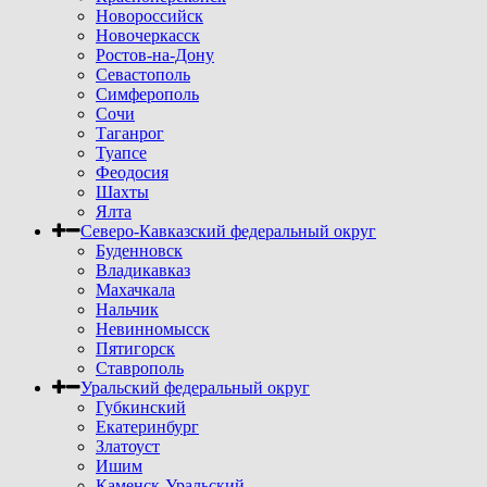
Новороссийск
Новочеркасск
Ростов-на-Дону
Севастополь
Симферополь
Сочи
Таганрог
Туапсе
Феодосия
Шахты
Ялта
Северо-Кавказский федеральный округ
Буденновск
Владикавказ
Махачкала
Нальчик
Невинномысск
Пятигорск
Ставрополь
Уральский федеральный округ
Губкинский
Екатеринбург
Златоуст
Ишим
Каменск-Уральский