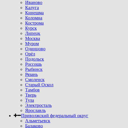
Иваново
Калуга
Кинешма
Коломна
Кострома
Курск
Липецк
Москва
Муром
Одинцово
Орёл
Подольск
Россошь
Рыбинск
Рязань
Смоленск
Старый Оскол
Тамбов
Тверь
Тула
Электросталь
Ярославль
Приволжский федеральный округ
Альметьевск
Балаково