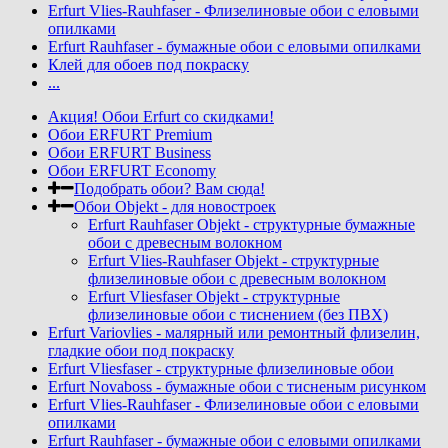
Erfurt Vlies-Rauhfaser - Флизелиновые обои с еловыми
опилками
Erfurt Rauhfaser - бумажные обои с еловыми опилками
Клей для обоев под покраску
...
Акция! Обои Erfurt со скидками!
Обои ERFURT Premium
Обои ERFURT Business
Обои ERFURT Economy
Подобрать обои? Вам сюда!
Обои Objekt - для новостроек
Erfurt Rauhfaser Objekt - cтруктурные бумажные
обои с древесным волокном
Erfurt Vlies-Rauhfaser Objekt - структурные
флизелиновые обои с древесным волокном
Erfurt Vliesfaser Objekt - структурные
флизелиновые обои с тиснением (без ПВХ)
Erfurt Variovlies - малярный или ремонтный флизелин,
гладкие обои под покраску
Erfurt Vliesfaser - структурные флизелиновые обои
Erfurt Novaboss - бумажные обои с тисненым рисунком
Erfurt Vlies-Rauhfaser - Флизелиновые обои с еловыми
опилками
Erfurt Rauhfaser - бумажные обои с еловыми опилками