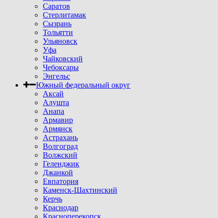
Саратов
Стерлитамак
Сызрань
Тольятти
Ульяновск
Уфа
Чайковский
Чебоксары
Энгельс
Южный федеральный округ
Аксай
Алушта
Анапа
Армавир
Армянск
Астрахань
Волгоград
Волжский
Геленджик
Джанкой
Евпатория
Каменск-Шахтинский
Керчь
Краснодар
Красноперекопск