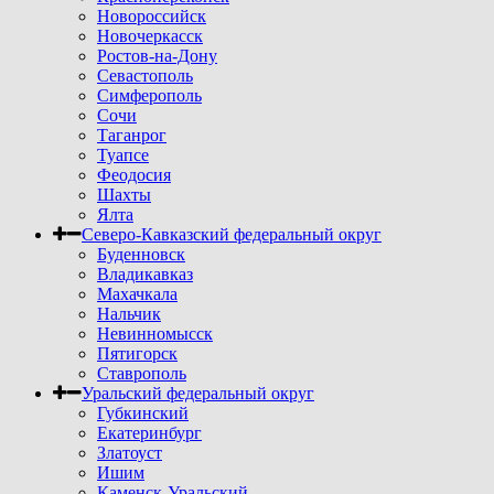
Новороссийск
Новочеркасск
Ростов-на-Дону
Севастополь
Симферополь
Сочи
Таганрог
Туапсе
Феодосия
Шахты
Ялта
Северо-Кавказский федеральный округ
Буденновск
Владикавказ
Махачкала
Нальчик
Невинномысск
Пятигорск
Ставрополь
Уральский федеральный округ
Губкинский
Екатеринбург
Златоуст
Ишим
Каменск-Уральский