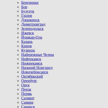
Березники
Бор
Бузулук
Глазов
Дзержинск
Димитровград
Зеленодольск
Ижевск
Йошкар-Ола
Казань
Киров
Кузнецк
Набережные Челны
Нефтекамск
Нижнекамск
Нижний Новгород
Новочебоксарск
Октябрьский
Оренбург
Орск
Пенза
Пермь
Салават
Самара
Саранск