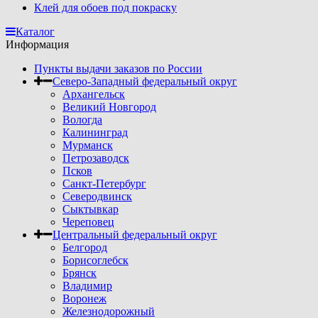
Клей для обоев под покраску
Каталог
Информация
Пункты выдачи заказов по России
Северо-Западный федеральный округ
Архангельск
Великий Новгород
Вологда
Калининград
Мурманск
Петрозаводск
Псков
Санкт-Петербург
Северодвинск
Сыктывкар
Череповец
Центральный федеральный округ
Белгород
Борисоглебск
Брянск
Владимир
Воронеж
Железнодорожный