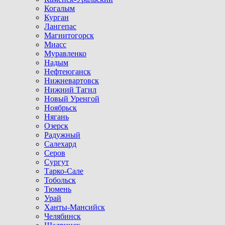
Когалым
Курган
Лангепас
Магнитогорск
Миасс
Муравленко
Надым
Нефтеюганск
Нижневартовск
Нижний Тагил
Новый Уренгой
Ноябрьск
Нягань
Озерск
Радужный
Салехард
Серов
Сургут
Тарко-Сале
Тобольск
Тюмень
Урай
Ханты-Мансийск
Челябинск