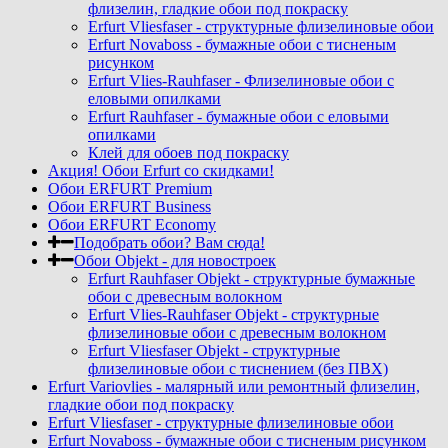
флизелин, гладкие обои под покраску
Erfurt Vliesfaser - структурные флизелиновые обои
Erfurt Novaboss - бумажные обои с тисненым
рисунком
Erfurt Vlies-Rauhfaser - Флизелиновые обои с
еловыми опилками
Erfurt Rauhfaser - бумажные обои с еловыми
опилками
Клей для обоев под покраску
Акция! Обои Erfurt со скидками!
Обои ERFURT Premium
Обои ERFURT Business
Обои ERFURT Economy
Подобрать обои? Вам сюда!
Обои Objekt - для новостроек
Erfurt Rauhfaser Objekt - cтруктурные бумажные
обои с древесным волокном
Erfurt Vlies-Rauhfaser Objekt - структурные
флизелиновые обои с древесным волокном
Erfurt Vliesfaser Objekt - структурные
флизелиновые обои с тиснением (без ПВХ)
Erfurt Variovlies - малярный или ремонтный флизелин,
гладкие обои под покраску
Erfurt Vliesfaser - структурные флизелиновые обои
Erfurt Novaboss - бумажные обои с тисненым рисунком