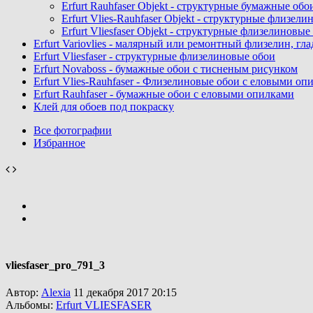
Erfurt Rauhfaser Objekt - cтруктурные бумажные об
Erfurt Vlies-Rauhfaser Objekt - структурные флизе
Erfurt Vliesfaser Objekt - структурные флизелиновы
Erfurt Variovlies - малярный или ремонтный флизелин, гл
Erfurt Vliesfaser - структурные флизелиновые обои
Erfurt Novaboss - бумажные обои с тисненым рисунком
Erfurt Vlies-Rauhfaser - Флизелиновые обои с еловыми оп
Erfurt Rauhfaser - бумажные обои с еловыми опилками
Клей для обоев под покраску
Все фотографии
Избранное
vliesfaser_pro_791_3
Автор:
Alexia
11 декабря 2017 20:15
Альбомы:
Erfurt VLIESFASER