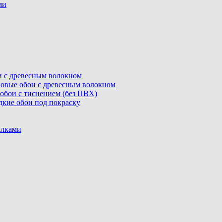
ми
ои с древесным волокном
линовые обои с древесным волокном
е обои с тиснением (без ПВХ)
адкие обои под покраску
илками