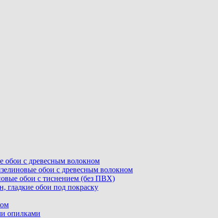
ные обои с древесным волокном
флизелиновые обои с древесным волокном
линовые обои с тиснением (без ПВХ)
ин, гладкие обои под покраску
ком
ыми опилками