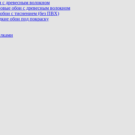
ои с древесным волокном
линовые обои с древесным волокном
е обои с тиснением (без ПВХ)
адкие обои под покраску
илками