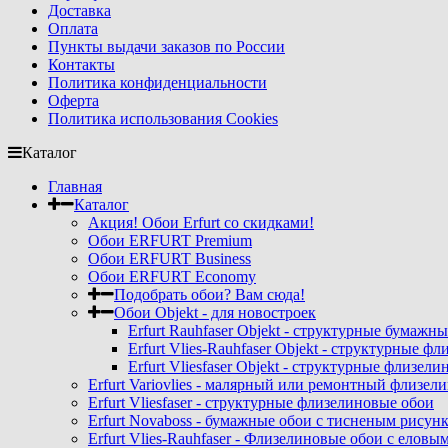
Доставка
Оплата
Пункты выдачи заказов по России
Контакты
Политика конфиденциальности
Оферта
Политика использования Cookies
Каталог
Главная
Каталог
Акция! Обои Erfurt со скидками!
Обои ERFURT Premium
Обои ERFURT Business
Обои ERFURT Economy
Подобрать обои? Вам сюда!
Обои Objekt - для новостроек
Erfurt Rauhfaser Objekt - cтруктурные бумаж
Erfurt Vlies-Rauhfaser Objekt - структурные 
Erfurt Vliesfaser Objekt - структурные флизе
Erfurt Variovlies - малярный или ремонтный флизел
Erfurt Vliesfaser - структурные флизелиновые обои
Erfurt Novaboss - бумажные обои с тисненым рисун
Erfurt Vlies-Rauhfaser - Флизелиновые обои с елов