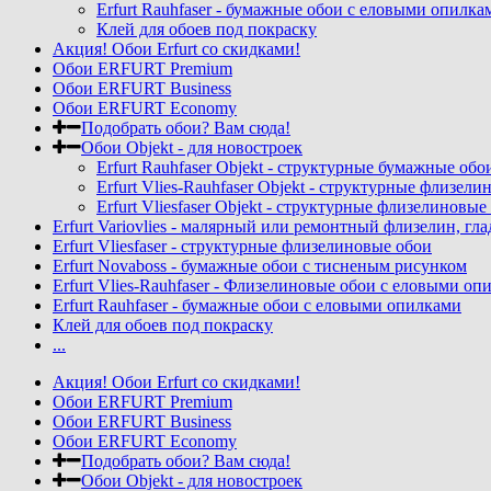
Erfurt Rauhfaser - бумажные обои с еловыми опилка
Клей для обоев под покраску
Акция! Обои Erfurt со скидками!
Обои ERFURT Premium
Обои ERFURT Business
Обои ERFURT Economy
Подобрать обои? Вам сюда!
Обои Objekt - для новостроек
Erfurt Rauhfaser Objekt - cтруктурные бумажные об
Erfurt Vlies-Rauhfaser Objekt - структурные флизе
Erfurt Vliesfaser Objekt - структурные флизелиновы
Erfurt Variovlies - малярный или ремонтный флизелин, гл
Erfurt Vliesfaser - структурные флизелиновые обои
Erfurt Novaboss - бумажные обои с тисненым рисунком
Erfurt Vlies-Rauhfaser - Флизелиновые обои с еловыми оп
Erfurt Rauhfaser - бумажные обои с еловыми опилками
Клей для обоев под покраску
...
Акция! Обои Erfurt со скидками!
Обои ERFURT Premium
Обои ERFURT Business
Обои ERFURT Economy
Подобрать обои? Вам сюда!
Обои Objekt - для новостроек