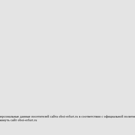
рсональные данные посетителей сайта oboi-erfurt.ru в соответствии с официальной полити
нуть сайт oboi-erfurt.ru