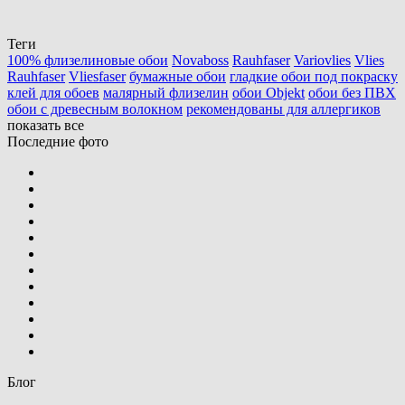
Теги
100% флизелиновые обои
Novaboss
Rauhfaser
Variovlies
Vlies
Rauhfaser
Vliesfaser
бумажные обои
гладкие обои под покраску
клей для обоев
малярный флизелин
обои Objekt
обои без ПВХ
обои с древесным волокном
рекомендованы для аллергиков
показать все
Последние фото
Блог