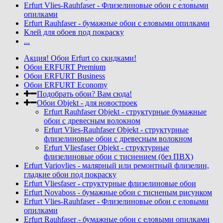
Erfurt Vlies-Rauhfaser - Флизелиновые обои с еловыми
опилками
Erfurt Rauhfaser - бумажные обои с еловыми опилками
Клей для обоев под покраску
...
Акция! Обои Erfurt со скидками!
Обои ERFURT Premium
Обои ERFURT Business
Обои ERFURT Economy
Подобрать обои? Вам сюда!
Обои Objekt - для новостроек
Erfurt Rauhfaser Objekt - cтруктурные бумажные
обои с древесным волокном
Erfurt Vlies-Rauhfaser Objekt - структурные
флизелиновые обои с древесным волокном
Erfurt Vliesfaser Objekt - структурные
флизелиновые обои с тиснением (без ПВХ)
Erfurt Variovlies - малярный или ремонтный флизелин,
гладкие обои под покраску
Erfurt Vliesfaser - структурные флизелиновые обои
Erfurt Novaboss - бумажные обои с тисненым рисунком
Erfurt Vlies-Rauhfaser - Флизелиновые обои с еловыми
опилками
Erfurt Rauhfaser - бумажные обои с еловыми опилками