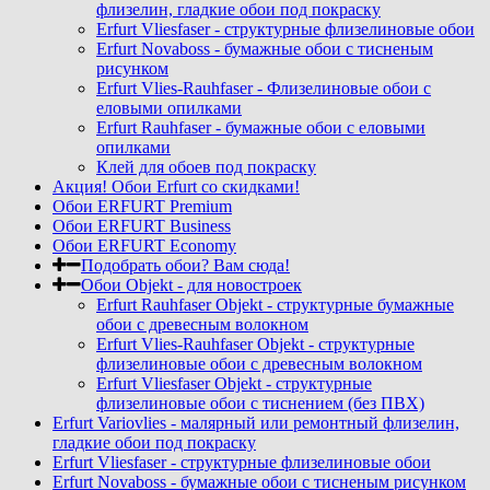
флизелин, гладкие обои под покраску
Erfurt Vliesfaser - структурные флизелиновые обои
Erfurt Novaboss - бумажные обои с тисненым
рисунком
Erfurt Vlies-Rauhfaser - Флизелиновые обои с
еловыми опилками
Erfurt Rauhfaser - бумажные обои с еловыми
опилками
Клей для обоев под покраску
Акция! Обои Erfurt со скидками!
Обои ERFURT Premium
Обои ERFURT Business
Обои ERFURT Economy
Подобрать обои? Вам сюда!
Обои Objekt - для новостроек
Erfurt Rauhfaser Objekt - cтруктурные бумажные
обои с древесным волокном
Erfurt Vlies-Rauhfaser Objekt - структурные
флизелиновые обои с древесным волокном
Erfurt Vliesfaser Objekt - структурные
флизелиновые обои с тиснением (без ПВХ)
Erfurt Variovlies - малярный или ремонтный флизелин,
гладкие обои под покраску
Erfurt Vliesfaser - структурные флизелиновые обои
Erfurt Novaboss - бумажные обои с тисненым рисунком