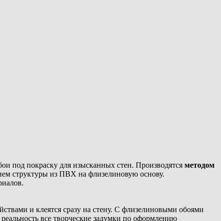
 обои под покраску для изысканных стен. Производятся
методом
ием структуры из ПВХ на флизелиновую основу.
риалов.
ствами и клеятся сразу на стену. С флизелиновыми обоями
в реальность все творческие задумки по оформлению