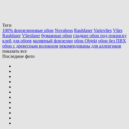
Теги
100% флизелиновые обои
Novaboss
Rauhfaser
Variovlies
Vlies
Rauhfaser
Vliesfaser
бумажные обои
гладкие обои под покраску
клей для обоев
малярный флизелин
обои Objekt
обои без ПВХ
обои с древесным волокном
рекомендованы для аллергиков
показать все
Последние фото