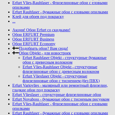
Erfurt Vlies-Rauhfaser - Флизелиновые обои с еловыми
опилками
Erfurt Rauhfaser - бумажные обои с еловыми опилками
Клей для обоев под покраску
...
Акция! Обои Erfurt со скидками!
Обои ERFURT Premium
Обои ERFURT Business
Обои ERFURT Economy
Подобрать обои? Вам сюда!
Обои Objekt - для новостроек
Erfurt Rauhfaser Objekt - cтруктурные бумажные
обои с древесным волокном
Erfurt Vlies-Rauhfaser Objekt - структурные
флизелиновые обои с древесным волокном
Erfurt Vliesfaser Objekt - структурные
флизелиновые обои с тиснением (без ПВХ)
Erfurt Variovlies - малярный или ремонтный флизелин,
гладкие обои под покраску
Erfurt Vliesfaser - структурные флизелиновые обои
Erfurt Novaboss - бумажные обои с тисненым рисунком
Erfurt Vlies-Rauhfaser - Флизелиновые обои с еловыми
опилками
Erfurt Rauhfaser - бумажные обои с еловыми опилками