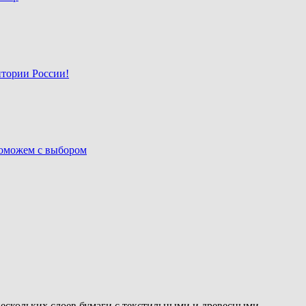
итории России!
поможем с выбором
нескольких слоев бумаги с текстильными и древесными