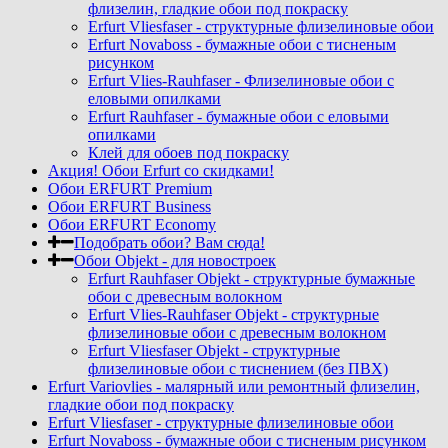
флизелин, гладкие обои под покраску
Erfurt Vliesfaser - структурные флизелиновые обои
Erfurt Novaboss - бумажные обои с тисненым
рисунком
Erfurt Vlies-Rauhfaser - Флизелиновые обои с
еловыми опилками
Erfurt Rauhfaser - бумажные обои с еловыми
опилками
Клей для обоев под покраску
Акция! Обои Erfurt со скидками!
Обои ERFURT Premium
Обои ERFURT Business
Обои ERFURT Economy
Подобрать обои? Вам сюда!
Обои Objekt - для новостроек
Erfurt Rauhfaser Objekt - cтруктурные бумажные
обои с древесным волокном
Erfurt Vlies-Rauhfaser Objekt - структурные
флизелиновые обои с древесным волокном
Erfurt Vliesfaser Objekt - структурные
флизелиновые обои с тиснением (без ПВХ)
Erfurt Variovlies - малярный или ремонтный флизелин,
гладкие обои под покраску
Erfurt Vliesfaser - структурные флизелиновые обои
Erfurt Novaboss - бумажные обои с тисненым рисунком