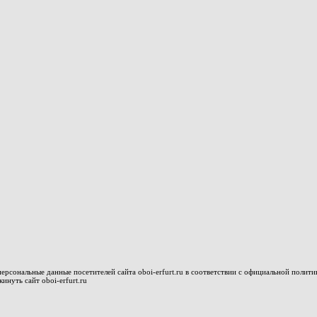
рсональные данные посетителей сайта oboi-erfurt.ru в соответствии с официальной полити
нуть сайт oboi-erfurt.ru