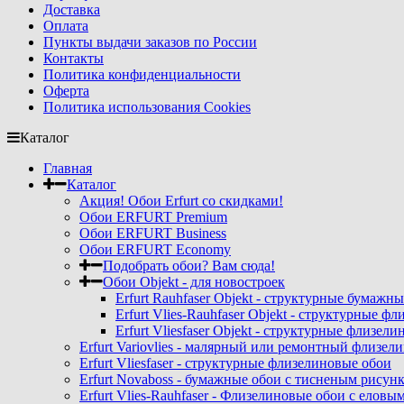
Доставка
Оплата
Пункты выдачи заказов по России
Контакты
Политика конфиденциальности
Оферта
Политика использования Cookies
Каталог
Главная
Каталог
Акция! Обои Erfurt со скидками!
Обои ERFURT Premium
Обои ERFURT Business
Обои ERFURT Economy
Подобрать обои? Вам сюда!
Обои Objekt - для новостроек
Erfurt Rauhfaser Objekt - cтруктурные бумаж
Erfurt Vlies-Rauhfaser Objekt - структурные 
Erfurt Vliesfaser Objekt - структурные флизе
Erfurt Variovlies - малярный или ремонтный флизел
Erfurt Vliesfaser - структурные флизелиновые обои
Erfurt Novaboss - бумажные обои с тисненым рисун
Erfurt Vlies-Rauhfaser - Флизелиновые обои с елов