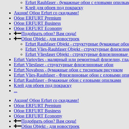
Erfurt Rauhfaser - бумажные обои с еловыми опилка
Клей для обоев под покраску
Акция! Обои Erfurt со скидками!
Обои ERFURT Premium
Обои ERFURT Business
Обои ERFURT Economy
Подобрать обои? Вам сюда!
Обои Objekt - для новостроек
Erfurt Rauhfaser Objekt - cтруктурные бумажные об
Erfurt Vlies-Rauhfaser Objekt - структурные флизе
Erfurt Vliesfaser Objekt - структурные флизелиновы
Erfurt Variovlies - малярный или ремонтный флизелин, гл
Erfurt Vliesfaser - структурные флизелиновые обои
Erfurt Novaboss - бумажные обои с тисненым рисунком
Erfurt Vlies-Rauhfaser - Флизелиновые обои с еловыми оп
Erfurt Rauhfaser - бумажные обои с еловыми опилками
Клей для обоев под покраску
...
Акция! Обои Erfurt со скидками!
Обои ERFURT Premium
Обои ERFURT Business
Обои ERFURT Economy
Подобрать обои? Вам сюда!
Обои Objekt - для новостроек