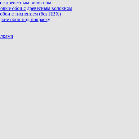
ои с древесным волокном
линовые обои с древесным волокном
е обои с тиснением (без ПВХ)
адкие обои под покраску
илками