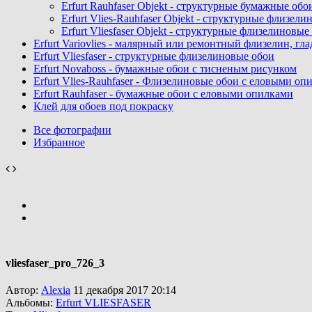
Erfurt Rauhfaser Objekt - cтруктурные бумажные об
Erfurt Vlies-Rauhfaser Objekt - структурные флизе
Erfurt Vliesfaser Objekt - структурные флизелиновы
Erfurt Variovlies - малярный или ремонтный флизелин, гл
Erfurt Vliesfaser - структурные флизелиновые обои
Erfurt Novaboss - бумажные обои с тисненым рисунком
Erfurt Vlies-Rauhfaser - Флизелиновые обои с еловыми оп
Erfurt Rauhfaser - бумажные обои с еловыми опилками
Клей для обоев под покраску
Все фотографии
Избранное
vliesfaser_pro_726_3
Автор:
Alexia
11 декабря 2017 20:14
Альбомы:
Erfurt VLIESFASER