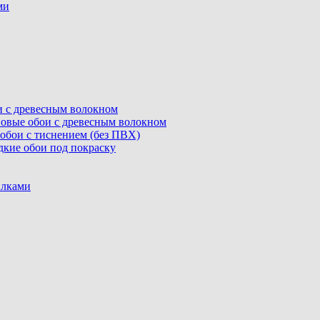
ми
ои с древесным волокном
линовые обои с древесным волокном
е обои с тиснением (без ПВХ)
адкие обои под покраску
илками