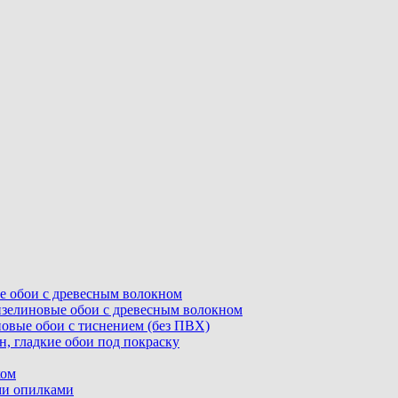
ные обои с древесным волокном
флизелиновые обои с древесным волокном
линовые обои с тиснением (без ПВХ)
ин, гладкие обои под покраску
ком
ыми опилками