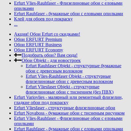
Erfurt Vlies-Rauhfaser - Флизелиновые обои с еловыми
опилками
Erfurt Rauhfaser - бумажные обои с еловыми опилками
Клей для обоев под покраску
...
Акция! Обои Erfurt со скидками!
Обои ERFURT Premium
Обои ERFURT Business
Обои ERFURT Economy
Подобрать обои? Вам сюда!
Обои Objekt - для новостроек
Erfurt Rauhfaser Objekt - cтруктурные бумажные
обои с древесным волокном
Erfurt Vlies-Rauhfaser Objekt - структурные
флизелиновые обои с древесным волокном
Erfurt Vliesfaser Objekt - структурные
флизелиновые обои с тиснением (без ПВХ)
Erfurt Variovlies - малярный или ремонтный флизелин,
гладкие обои под покраску
Erfurt Vliesfaser - структурные флизелиновые обои
Erfurt Novaboss - бумажные обои с тисненым рисунком
Erfurt Vlies-Rauhfaser - Флизелиновые обои с еловыми
опилками
Erfurt Rauhfaser - бумажные обои с еловыми опилками