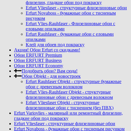
флизелин, гладкие обои под покраску
Erfurt Vliesfaser - структурные флизелиновые обои
Erfurt Novaboss - бумажные обои с тисненым
рисунком
Erfurt Vlies-Rauhfaser - Флизелиновые обои с
еловыми опилками
Erfurt Rauhfaser - бумажные обои с еловыми
опилками
Клей для обоев под покраску
Акция! Обои Erfurt со скидками!
Обои ERFURT Premium
Обои ERFURT Business
Обои ERFURT Economy
Подобрать обои? Вам сюда!
Обои Objekt - для новостроек
Erfurt Rauhfaser Objekt - cтруктурные бумажные
обои с древесным волокном
Erfurt Vlies-Rauhfaser Objekt - структурные
флизелиновые обои с древесным волокном
Erfurt Vliesfaser Objekt - структурные
флизелиновые обои с тиснением (без ПВХ)
Erfurt Variovlies - малярный или ремонтный флизелин,
гладкие обои под покраску
Erfurt Vliesfaser - структурные флизелиновые обои
Erfurt Novaboss - бумажные обои с тисненым рисунком