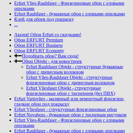
Erfurt Vlies-Rauhfaser - Флизелиновые обои с еловыми
опилками
Erfurt Rauhfaser - бумажные обои с еловыми опилками
Клей для обоев под покраску
...
Акция! Обои Erfurt со скидками!
Обои ERFURT Premium
Обои ERFURT Business
Обои ERFURT Economy
Подобрать обои? Вам сюда!
Обои Objekt - для новостроек
Erfurt Rauhfaser Objekt - cтруктурные бумажные
обои с древесным волокном
Erfurt Vlies-Rauhfaser Objekt - структурные
флизелиновые обои с древесным волокном
Erfurt Vliesfaser Objekt - структурные
флизелиновые обои с тиснением (без ПВХ)
Erfurt Variovlies - малярный или ремонтный флизелин,
гладкие обои под покраску
Erfurt Vliesfaser - структурные флизелиновые обои
Erfurt Novaboss - бумажные обои с тисненым рисунком
Erfurt Vlies-Rauhfaser - Флизелиновые обои с еловыми
опилками
Erfurt Rauhfaser - бумажные обои с еловыми опилками