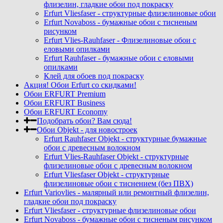
флизелин, гладкие обои под покраску
Erfurt Vliesfaser - структурные флизелиновые обои
Erfurt Novaboss - бумажные обои с тисненым
рисунком
Erfurt Vlies-Rauhfaser - Флизелиновые обои с
еловыми опилками
Erfurt Rauhfaser - бумажные обои с еловыми
опилками
Клей для обоев под покраску
Акция! Обои Erfurt со скидками!
Обои ERFURT Premium
Обои ERFURT Business
Обои ERFURT Economy
Подобрать обои? Вам сюда!
Обои Objekt - для новостроек
Erfurt Rauhfaser Objekt - cтруктурные бумажные
обои с древесным волокном
Erfurt Vlies-Rauhfaser Objekt - структурные
флизелиновые обои с древесным волокном
Erfurt Vliesfaser Objekt - структурные
флизелиновые обои с тиснением (без ПВХ)
Erfurt Variovlies - малярный или ремонтный флизелин,
гладкие обои под покраску
Erfurt Vliesfaser - структурные флизелиновые обои
Erfurt Novaboss - бумажные обои с тисненым рисунком